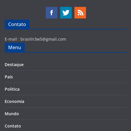
Contato
E-mail :
brasiln3w5@gmail.com
Menu
Destaque
País
Politica
Economia
Mundo
Contato