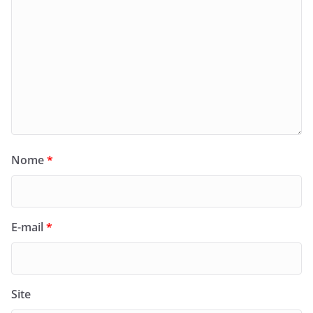
Nome
*
E-mail
*
Site