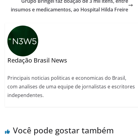
Grupo Bringel faz doação de 3 mil itens, entre
insumos e medicamentos, ao Hospital Hilda Freire
Redação Brasil News
Principais noticias politicas e economicas do Brasil,
com analises de uma equipe de jornalistas e escritores
independentes.
Você pode gostar também