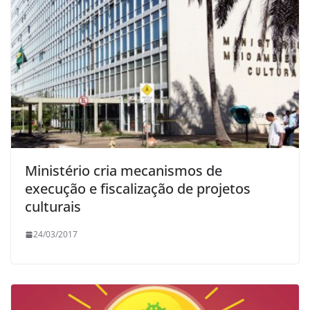
Ministério cria mecanismos de
execução e fiscalização de projetos
culturais
24/03/2017