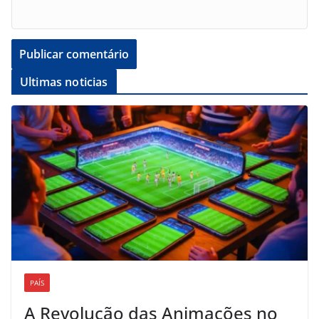
Ultimas noticias
PAÍS
A Revolução das Animações no