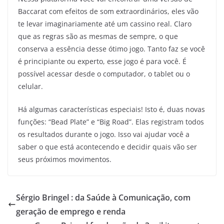
Baccarat com efeitos de som extraordinários, eles vão
te levar imaginariamente até um cassino real. Claro
que as regras são as mesmas de sempre, o que
conserva a essência desse ótimo jogo. Tanto faz se você
é principiante ou experto, esse jogo é para você. É
possível acessar desde o computador, o tablet ou o
celular.
Há algumas características especiais! Isto é, duas novas
funções: “Bead Plate” e “Big Road”. Elas registram todos
os resultados durante o jogo. Isso vai ajudar você a
saber o que está acontecendo e decidir quais vão ser
seus próximos movimentos.
Sérgio Bringel : da Saúde à Comunicação, com
geração de emprego e renda