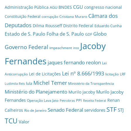
CGU
Administração Pública
BNDES
congresso nacional
AGU
Câmara dos
Constituição Federal
corrupção
Cristiana Muraro
Deputados
Dilma Rousseff
Distrito Federal
Eduardo Cunha
Estado de S. Paulo
Folha de S. Paulo
Globo
GDF
Jacoby
Governo Federal
impeachment
inss
Fernandes
jaques fernando reolon
Lei
Lei nº 8.666/1993
Lei de Licitações
Anticorrupção
licitação
LRF
Michel Temer
lula
Ministério da Transparência
Ludimila Reis
Ministério do Planejamento
Murilo Jacoby
Murilo Jacoby
Fernandes
Renan
PPI
Operação Lava Jato
Petrobras
Receita Federal
STF
Senado Federal
servidores
STJ
Calheiros
Rio de Janeiro
TCU
Valor