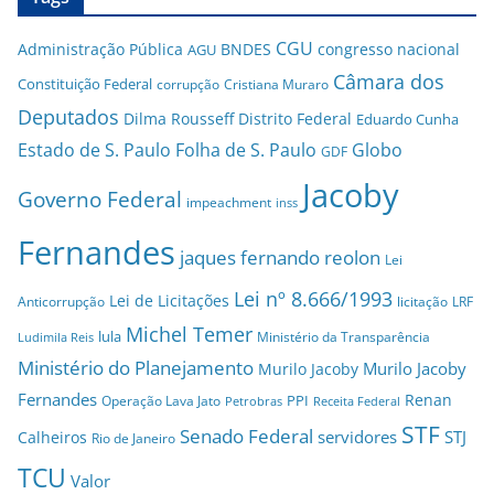
CGU
Administração Pública
BNDES
congresso nacional
AGU
Câmara dos
Constituição Federal
corrupção
Cristiana Muraro
Deputados
Dilma Rousseff
Distrito Federal
Eduardo Cunha
Estado de S. Paulo
Folha de S. Paulo
Globo
GDF
Jacoby
Governo Federal
impeachment
inss
Fernandes
jaques fernando reolon
Lei
Lei nº 8.666/1993
Lei de Licitações
Anticorrupção
licitação
LRF
Michel Temer
lula
Ministério da Transparência
Ludimila Reis
Ministério do Planejamento
Murilo Jacoby
Murilo Jacoby
Fernandes
Renan
PPI
Operação Lava Jato
Petrobras
Receita Federal
STF
Senado Federal
servidores
STJ
Calheiros
Rio de Janeiro
TCU
Valor