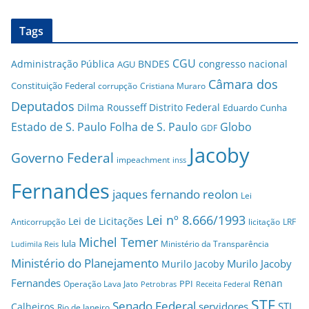
Tags
CGU
Administração Pública
BNDES
congresso nacional
AGU
Câmara dos
Constituição Federal
corrupção
Cristiana Muraro
Deputados
Dilma Rousseff
Distrito Federal
Eduardo Cunha
Estado de S. Paulo
Folha de S. Paulo
Globo
GDF
Jacoby
Governo Federal
impeachment
inss
Fernandes
jaques fernando reolon
Lei
Lei nº 8.666/1993
Lei de Licitações
Anticorrupção
licitação
LRF
Michel Temer
lula
Ministério da Transparência
Ludimila Reis
Ministério do Planejamento
Murilo Jacoby
Murilo Jacoby
Fernandes
Renan
PPI
Operação Lava Jato
Petrobras
Receita Federal
STF
Senado Federal
servidores
STJ
Calheiros
Rio de Janeiro