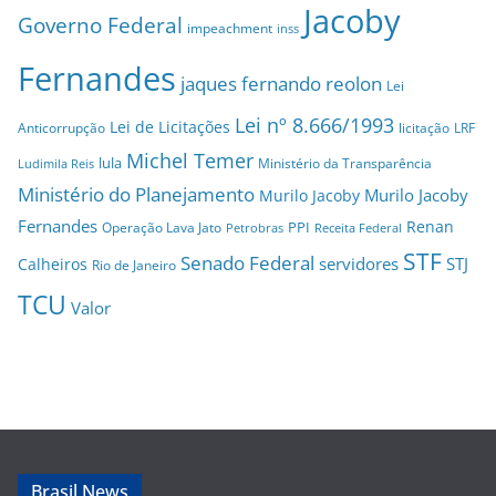
Jacoby
Governo Federal
impeachment
inss
Fernandes
jaques fernando reolon
Lei
Lei nº 8.666/1993
Lei de Licitações
Anticorrupção
licitação
LRF
Michel Temer
lula
Ministério da Transparência
Ludimila Reis
Ministério do Planejamento
Murilo Jacoby
Murilo Jacoby
Fernandes
Renan
PPI
Operação Lava Jato
Petrobras
Receita Federal
STF
Senado Federal
servidores
STJ
Calheiros
Rio de Janeiro
TCU
Valor
Brasil News