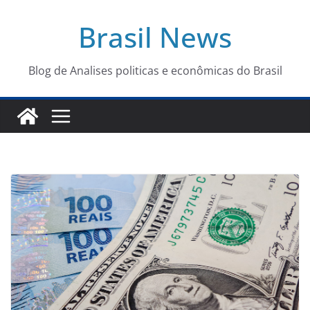
Pular
Brasil News
para
o
conteúdo
Blog de Analises politicas e econômicas do Brasil