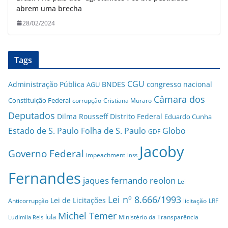
abrem uma brecha
28/02/2024
Tags
CGU
Administração Pública
BNDES
congresso nacional
AGU
Câmara dos
Constituição Federal
corrupção
Cristiana Muraro
Deputados
Dilma Rousseff
Distrito Federal
Eduardo Cunha
Estado de S. Paulo
Folha de S. Paulo
Globo
GDF
Jacoby
Governo Federal
impeachment
inss
Fernandes
jaques fernando reolon
Lei
Lei nº 8.666/1993
Lei de Licitações
Anticorrupção
licitação
LRF
Michel Temer
lula
Ministério da Transparência
Ludimila Reis