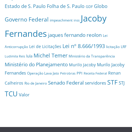
Estado de S. Paulo
Folha de S. Paulo
Globo
GDF
Jacoby
Governo Federal
impeachment
inss
Fernandes
jaques fernando reolon
Lei
Lei nº 8.666/1993
Lei de Licitações
Anticorrupção
licitação
LRF
Michel Temer
lula
Ministério da Transparência
Ludimila Reis
Ministério do Planejamento
Murilo Jacoby
Murilo Jacoby
Fernandes
Renan
PPI
Operação Lava Jato
Petrobras
Receita Federal
STF
Senado Federal
servidores
STJ
Calheiros
Rio de Janeiro
TCU
Valor