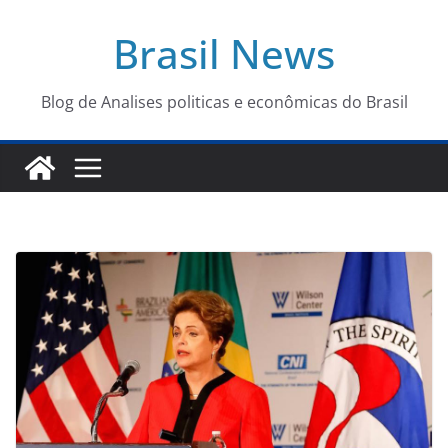
Pular
Brasil News
para
o
conteúdo
Blog de Analises politicas e econômicas do Brasil