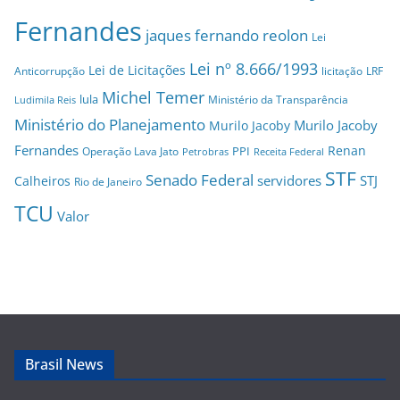
Fernandes
jaques fernando reolon
Lei
Lei nº 8.666/1993
Lei de Licitações
Anticorrupção
licitação
LRF
Michel Temer
lula
Ministério da Transparência
Ludimila Reis
Ministério do Planejamento
Murilo Jacoby
Murilo Jacoby
Fernandes
Renan
PPI
Operação Lava Jato
Petrobras
Receita Federal
STF
Senado Federal
servidores
STJ
Calheiros
Rio de Janeiro
TCU
Valor
Brasil News