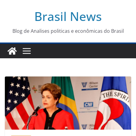
Pular
Brasil News
para
o
conteúdo
Blog de Analises politicas e econômicas do Brasil