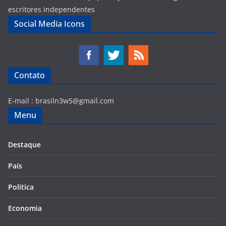
escritores independentes
Social Media Icons
Contato
E-mail :
brasiln3w5@gmail.com
Menu
Destaque
País
Politica
Economia