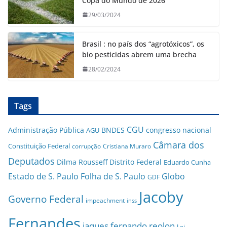
Copa do Mundo de 2026
29/03/2024
Brasil : no país dos “agrotóxicos”, os
bio pesticidas abrem uma brecha
28/02/2024
Tags
CGU
Administração Pública
BNDES
congresso nacional
AGU
Câmara dos
Constituição Federal
corrupção
Cristiana Muraro
Deputados
Dilma Rousseff
Distrito Federal
Eduardo Cunha
Estado de S. Paulo
Folha de S. Paulo
Globo
GDF
Jacoby
Governo Federal
impeachment
inss
Fernandes
jaques fernando reolon
Lei