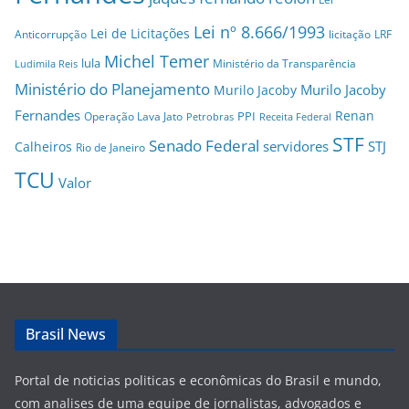
Lei nº 8.666/1993
Lei de Licitações
Anticorrupção
licitação
LRF
Michel Temer
lula
Ministério da Transparência
Ludimila Reis
Ministério do Planejamento
Murilo Jacoby
Murilo Jacoby
Fernandes
Renan
PPI
Operação Lava Jato
Petrobras
Receita Federal
STF
Senado Federal
servidores
STJ
Calheiros
Rio de Janeiro
TCU
Valor
Brasil News
Portal de noticias politicas e econômicas do Brasil e mundo,
com analises de uma equipe de jornalistas, advogados e