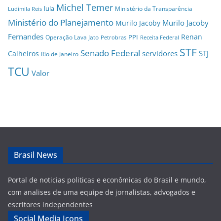
Michel Temer
lula
Ministério da Transparência
Ludimila Reis
Ministério do Planejamento
Murilo Jacoby
Murilo Jacoby
Fernandes
Renan
PPI
Operação Lava Jato
Petrobras
Receita Federal
STF
Senado Federal
servidores
STJ
Calheiros
Rio de Janeiro
TCU
Valor
Brasil News
Portal de noticias politicas e econômicas do Brasil e mundo,
com analises de uma equipe de jornalistas, advogados e
escritores independentes
Social Media Icons