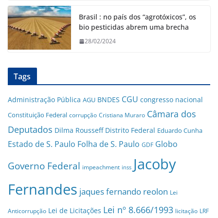
Brasil : no país dos “agrotóxicos”, os
bio pesticidas abrem uma brecha
28/02/2024
Tags
CGU
Administração Pública
BNDES
congresso nacional
AGU
Câmara dos
Constituição Federal
corrupção
Cristiana Muraro
Deputados
Dilma Rousseff
Distrito Federal
Eduardo Cunha
Estado de S. Paulo
Folha de S. Paulo
Globo
GDF
Jacoby
Governo Federal
impeachment
inss
Fernandes
jaques fernando reolon
Lei
Lei nº 8.666/1993
Lei de Licitações
Anticorrupção
licitação
LRF