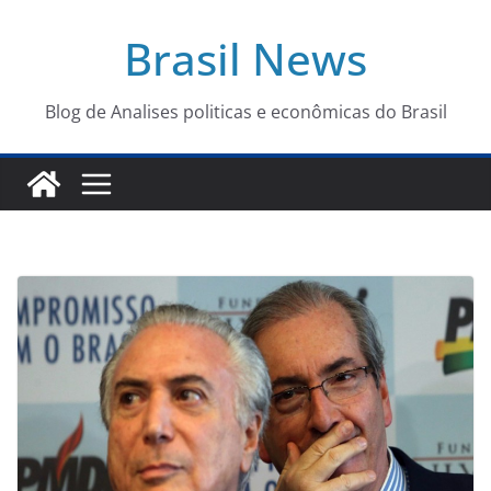
Pular
Brasil News
para
o
conteúdo
Blog de Analises politicas e econômicas do Brasil