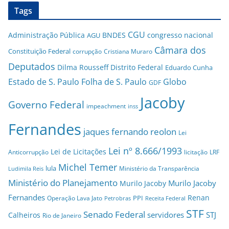
Tags
CGU
Administração Pública
BNDES
congresso nacional
AGU
Câmara dos
Constituição Federal
corrupção
Cristiana Muraro
Deputados
Dilma Rousseff
Distrito Federal
Eduardo Cunha
Estado de S. Paulo
Folha de S. Paulo
Globo
GDF
Jacoby
Governo Federal
impeachment
inss
Fernandes
jaques fernando reolon
Lei
Lei nº 8.666/1993
Lei de Licitações
Anticorrupção
licitação
LRF
Michel Temer
lula
Ministério da Transparência
Ludimila Reis
Ministério do Planejamento
Murilo Jacoby
Murilo Jacoby
Fernandes
Renan
PPI
Operação Lava Jato
Petrobras
Receita Federal
STF
Senado Federal
servidores
STJ
Calheiros
Rio de Janeiro