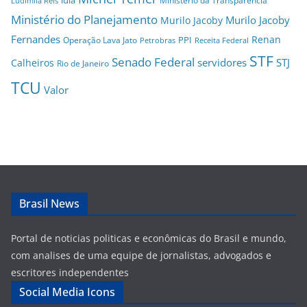
Ministério da Transparência
Ludimila Reis
Ministério do Planejamento
Murilo Jacoby
Murilo Jacoby
Fernandes
Renan
PPI
Operação Lava Jato
Petrobras
Receita Federal
STF
Senado Federal
servidores
STJ
Calheiros
Rio de Janeiro
TCU
Valor
Brasil News
Portal de noticias politicas e econômicas do Brasil e mundo,
com analises de uma equipe de jornalistas, advogados e
escritores independentes
Social Media Icons