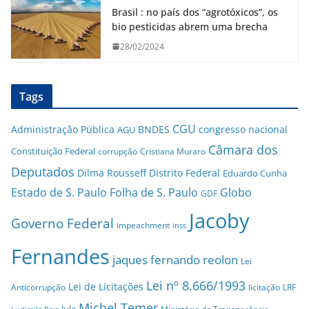
Brasil : no país dos “agrotóxicos”, os
bio pesticidas abrem uma brecha
28/02/2024
Tags
CGU
Administração Pública
BNDES
congresso nacional
AGU
Câmara dos
Constituição Federal
corrupção
Cristiana Muraro
Deputados
Dilma Rousseff
Distrito Federal
Eduardo Cunha
Estado de S. Paulo
Folha de S. Paulo
Globo
GDF
Jacoby
Governo Federal
impeachment
inss
Fernandes
jaques fernando reolon
Lei
Lei nº 8.666/1993
Lei de Licitações
Anticorrupção
licitação
LRF
Michel Temer
lula