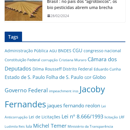
Brasil : no país dos “agrotóxicos”, os
bio pesticidas abrem uma brecha
28/02/2024
Tags
CGU
Administração Pública
BNDES
congresso nacional
AGU
Câmara dos
Constituição Federal
corrupção
Cristiana Muraro
Deputados
Dilma Rousseff
Distrito Federal
Eduardo Cunha
Estado de S. Paulo
Folha de S. Paulo
Globo
GDF
Jacoby
Governo Federal
impeachment
inss
Fernandes
jaques fernando reolon
Lei
Lei nº 8.666/1993
Lei de Licitações
Anticorrupção
licitação
LRF
Michel Temer
lula
Ministério da Transparência
Ludimila Reis