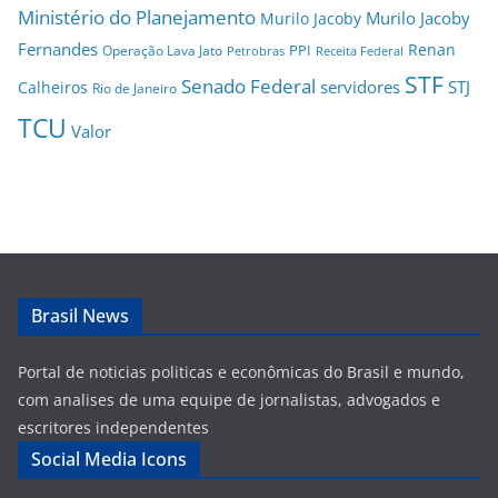
Ministério do Planejamento
Murilo Jacoby
Murilo Jacoby
Fernandes
Renan
PPI
Operação Lava Jato
Petrobras
Receita Federal
STF
Senado Federal
servidores
STJ
Calheiros
Rio de Janeiro
TCU
Valor
Brasil News
Portal de noticias politicas e econômicas do Brasil e mundo,
com analises de uma equipe de jornalistas, advogados e
escritores independentes
Social Media Icons