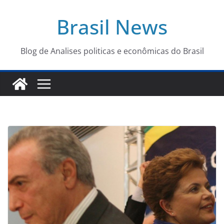
Pular
Brasil News
para
o
conteúdo
Blog de Analises politicas e econômicas do Brasil