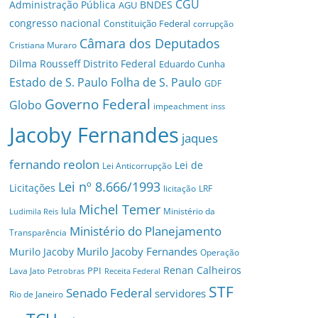
CGU
Administração Pública
BNDES
AGU
congresso nacional
Constituição Federal
corrupção
Câmara dos Deputados
Cristiana Muraro
Dilma Rousseff
Distrito Federal
Eduardo Cunha
Estado de S. Paulo
Folha de S. Paulo
GDF
Governo Federal
Globo
impeachment
inss
Jacoby Fernandes
jaques
fernando reolon
Lei de
Lei Anticorrupção
Lei nº 8.666/1993
Licitações
licitação
LRF
Michel Temer
lula
Ministério da
Ludimila Reis
Ministério do Planejamento
Transparência
Murilo Jacoby Fernandes
Murilo Jacoby
Operação
Renan Calheiros
PPI
Lava Jato
Petrobras
Receita Federal
STF
Senado Federal
servidores
Rio de Janeiro