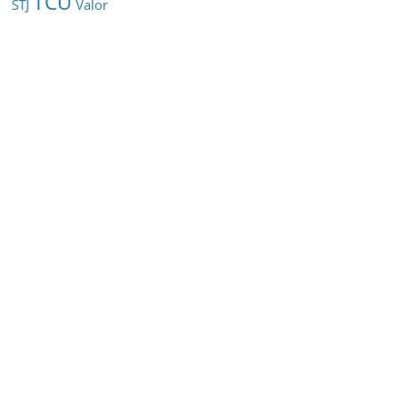
TCU
STJ
Valor