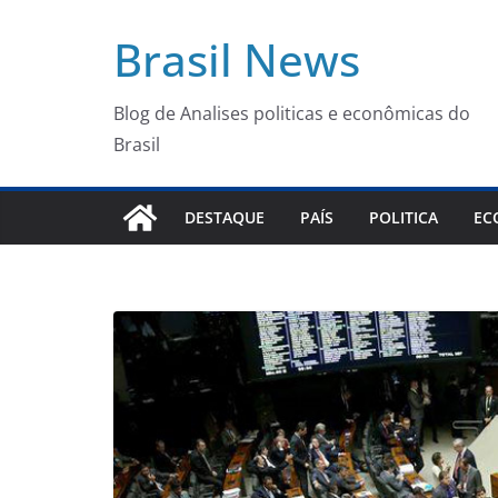
Pular
Brasil News
para
o
conteúdo
Blog de Analises politicas e econômicas do
Brasil
DESTAQUE
PAÍS
POLITICA
EC