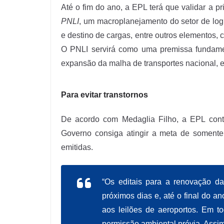
Até o fim do ano, a EPL terá que validar a p
PNLI
, um macroplanejamento do setor de logí
e destino de cargas, entre outros elementos,
O PNLI servirá como uma premissa fundamen
expansão da malha de transportes nacional, 
Para evitar transtornos
De acordo com Medaglia Filho, a EPL cont
Governo consiga atingir a meta de soment
emitidas.
“Os editais para a renovação d
próximos dias e, até o final do a
aos leilões de aeroportos. Em t
permissão ambiental prévia. Assim 