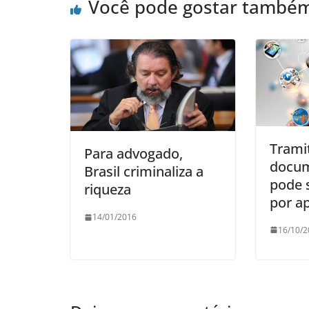
Você pode gostar també
Trami
Para advogado,
docum
Brasil criminaliza a
pode s
riqueza
por ap
14/01/2016
16/10/2