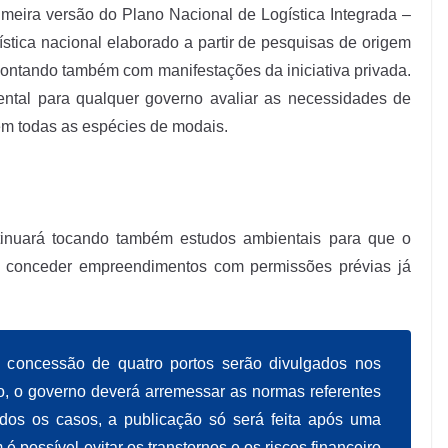
rimeira versão do Plano Nacional de Logística Integrada –
stica nacional elaborado a partir de pesquisas de origem
 contando também com manifestações da iniciativa privada.
tal para qualquer governo avaliar as necessidades de
em todas as espécies de modais.
inuará tocando também estudos ambientais para que o
e conceder empreendimentos com permissões prévias já
a concessão de quatro portos serão divulgados nos
no, o governo deverá arremessar as normas referentes
odos os casos, a publicação só será feita após uma
é possível evitar os transtornos e os riscos financeiro