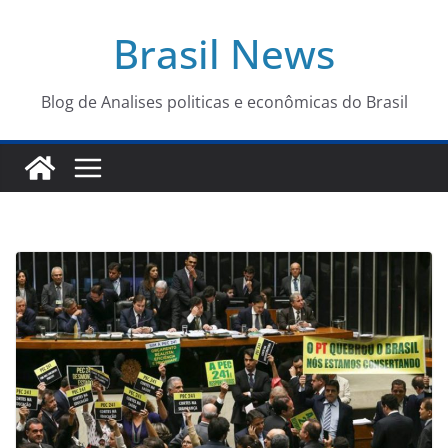
Pular
Brasil News
para
o
conteúdo
Blog de Analises politicas e econômicas do Brasil