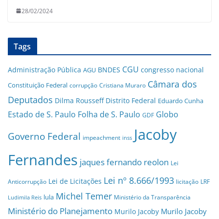
28/02/2024
Tags
CGU
Administração Pública
BNDES
congresso nacional
AGU
Câmara dos
Constituição Federal
corrupção
Cristiana Muraro
Deputados
Dilma Rousseff
Distrito Federal
Eduardo Cunha
Estado de S. Paulo
Folha de S. Paulo
Globo
GDF
Jacoby
Governo Federal
impeachment
inss
Fernandes
jaques fernando reolon
Lei
Lei nº 8.666/1993
Lei de Licitações
Anticorrupção
licitação
LRF
Michel Temer
lula
Ministério da Transparência
Ludimila Reis
Ministério do Planejamento
Murilo Jacoby
Murilo Jacoby