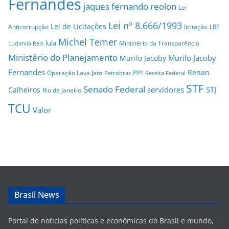
Fernandes
jaques fernando reolon
Lei
Lei nº 8.666/1993
Lei de Licitações
Anticorrupção
licitação
LRF
Michel Temer
lula
Ministério da Transparência
Ludimila Reis
Ministério do Planejamento
Murilo Jacoby
Murilo Jacoby
Fernandes
Renan
PPI
Operação Lava Jato
Petrobras
Receita Federal
STF
Senado Federal
servidores
STJ
Calheiros
Rio de Janeiro
TCU
Valor
Brasil News
Portal de noticias politicas e econômicas do Brasil e mundo,