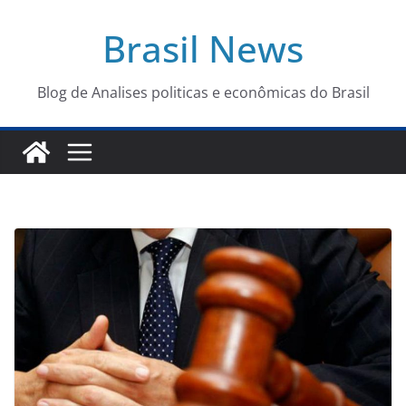
Pular
Brasil News
para
o
conteúdo
Blog de Analises politicas e econômicas do Brasil