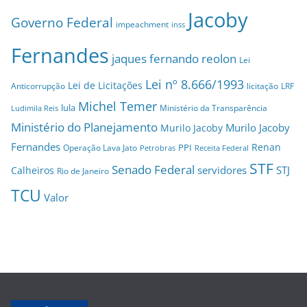
Jacoby
Governo Federal
impeachment
inss
Fernandes
jaques fernando reolon
Lei
Lei nº 8.666/1993
Lei de Licitações
Anticorrupção
licitação
LRF
Michel Temer
lula
Ministério da Transparência
Ludimila Reis
Ministério do Planejamento
Murilo Jacoby
Murilo Jacoby
Fernandes
Renan
PPI
Operação Lava Jato
Petrobras
Receita Federal
STF
Senado Federal
servidores
STJ
Calheiros
Rio de Janeiro
TCU
Valor