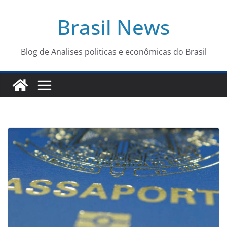
Pular
Brasil News
para
o
conteúdo
Blog de Analises politicas e econômicas do Brasil