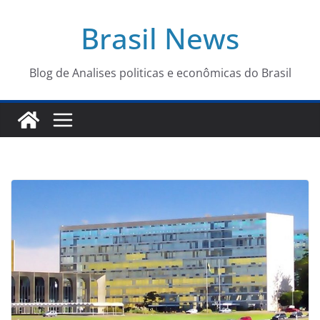
Pular
Brasil News
para
o
conteúdo
Blog de Analises politicas e econômicas do Brasil