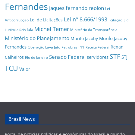
Fernandes
jaques fernando reolon
Lei
Lei nº 8.666/1993
Lei de Licitações
Anticorrupção
licitação
LRF
Michel Temer
lula
Ministério da Transparência
Ludimila Reis
Ministério do Planejamento
Murilo Jacoby
Murilo Jacoby
Fernandes
Renan
PPI
Operação Lava Jato
Petrobras
Receita Federal
STF
Senado Federal
servidores
STJ
Calheiros
Rio de Janeiro
TCU
Valor
Brasil News
Portal de noticias politicas e econômicas do Brasil e mundo,