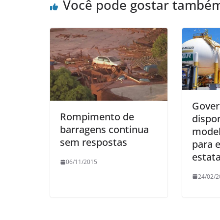
Você pode gostar també
Gove
Rompimento de
dispon
barragens continua
model
sem respostas
para 
estata
06/11/2015
24/02/2