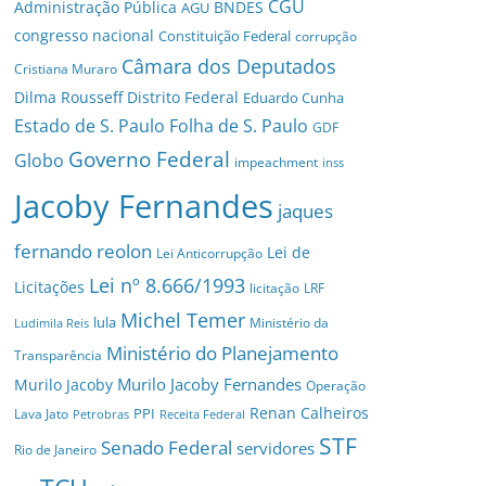
CGU
Administração Pública
BNDES
AGU
congresso nacional
Constituição Federal
corrupção
Câmara dos Deputados
Cristiana Muraro
Dilma Rousseff
Distrito Federal
Eduardo Cunha
Estado de S. Paulo
Folha de S. Paulo
GDF
Governo Federal
Globo
impeachment
inss
Jacoby Fernandes
jaques
fernando reolon
Lei de
Lei Anticorrupção
Lei nº 8.666/1993
Licitações
licitação
LRF
Michel Temer
lula
Ministério da
Ludimila Reis
Ministério do Planejamento
Transparência
Murilo Jacoby Fernandes
Murilo Jacoby
Operação
Renan Calheiros
PPI
Lava Jato
Petrobras
Receita Federal
STF
Senado Federal
servidores
Rio de Janeiro