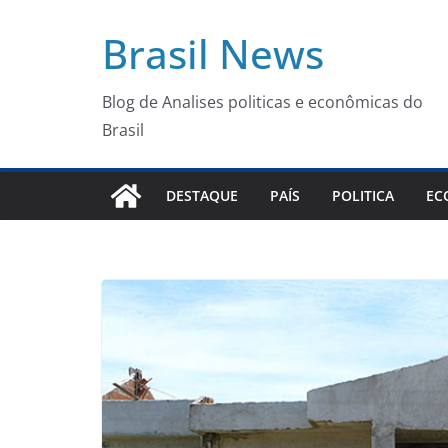
Pular
Brasil News
para
o
conteúdo
Blog de Analises politicas e econômicas do
Brasil
DESTAQUE
PAÍS
POLITICA
EC