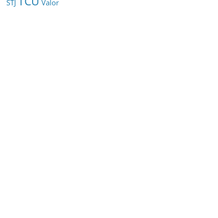
TCU
STJ
Valor