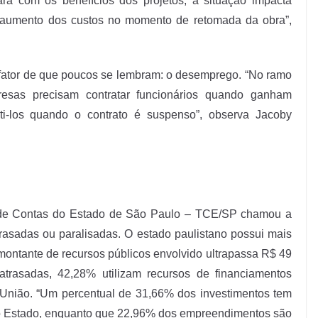
rá com os benefícios dos projetos, a situação impacta
l aumento dos custos no momento de retomada da obra”,
 fator de que poucos se lembram: o desemprego. “No ramo
resas precisam contratar funcionários quando ganham
ti-los quando o contrato é suspenso”, observa Jacoby
 de Contas do Estado de São Paulo – TCE/SP chamou a
trasadas ou paralisadas. O estado paulistano possui mais
montante de recursos públicos envolvido ultrapassa R$ 49
atrasadas, 42,28% utilizam recursos de financiamentos
União. “Um percentual de 31,66% dos investimentos tem
 do Estado, enquanto que 22,96% dos empreendimentos são