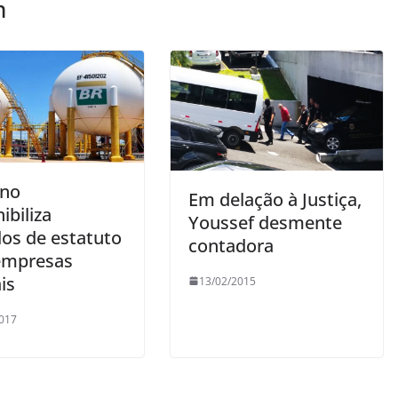
m
rno
Em delação à Justiça,
ibiliza
Youssef desmente
os de estatuto
contadora
empresas
is
13/02/2015
017