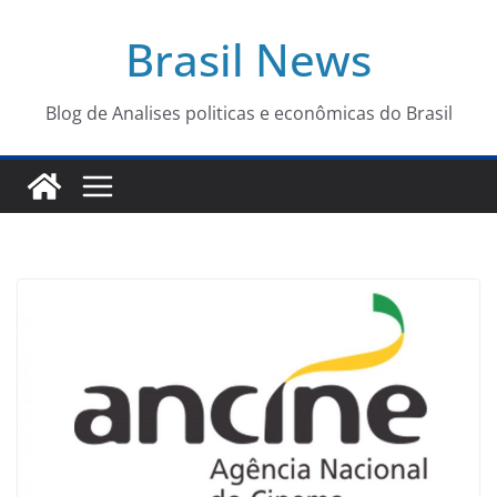
Pular
Brasil News
para
o
conteúdo
Blog de Analises politicas e econômicas do Brasil