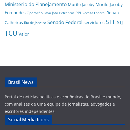
Ministério do Planejamento
Murilo Jacoby
Murilo Jacoby
Fernandes
Renan
PPI
Operação Lava Jato
Petrobras
Receita Federal
STF
Senado Federal
servidores
STJ
Calheiros
Rio de Janeiro
TCU
Valor
Brasil News
Portal de noticias politicas e econômicas do Brasil e mundo,
com analises de uma equipe de jornalistas, advogados e
escritores independentes
Social Media Icons