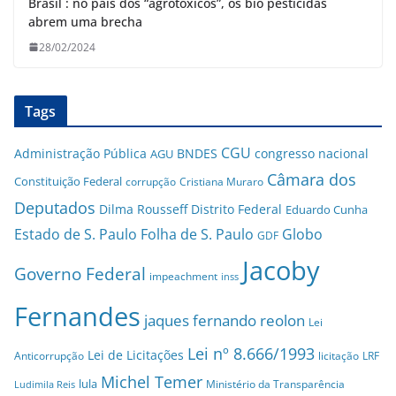
Brasil : no país dos “agrotóxicos”, os bio pesticidas
abrem uma brecha
28/02/2024
Tags
CGU
Administração Pública
BNDES
congresso nacional
AGU
Câmara dos
Constituição Federal
corrupção
Cristiana Muraro
Deputados
Dilma Rousseff
Distrito Federal
Eduardo Cunha
Estado de S. Paulo
Folha de S. Paulo
Globo
GDF
Jacoby
Governo Federal
impeachment
inss
Fernandes
jaques fernando reolon
Lei
Lei nº 8.666/1993
Lei de Licitações
Anticorrupção
licitação
LRF
Michel Temer
lula
Ministério da Transparência
Ludimila Reis