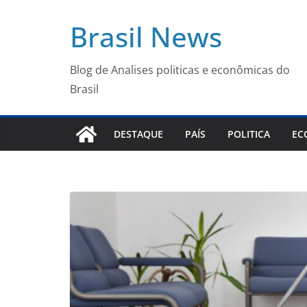
Pular
Brasil News
para
o
conteúdo
Blog de Analises politicas e econômicas do
Brasil
DESTAQUE
PAÍS
POLITICA
EC