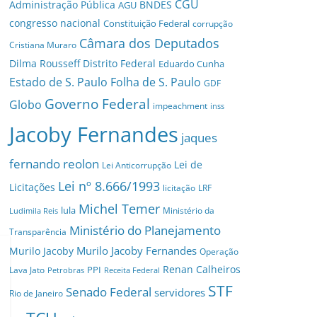
CGU
Administração Pública
BNDES
AGU
congresso nacional
Constituição Federal
corrupção
Câmara dos Deputados
Cristiana Muraro
Dilma Rousseff
Distrito Federal
Eduardo Cunha
Estado de S. Paulo
Folha de S. Paulo
GDF
Governo Federal
Globo
impeachment
inss
Jacoby Fernandes
jaques
fernando reolon
Lei de
Lei Anticorrupção
Lei nº 8.666/1993
Licitações
licitação
LRF
Michel Temer
lula
Ministério da
Ludimila Reis
Ministério do Planejamento
Transparência
Murilo Jacoby Fernandes
Murilo Jacoby
Operação
Renan Calheiros
PPI
Lava Jato
Petrobras
Receita Federal
STF
Senado Federal
servidores
Rio de Janeiro