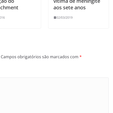
ção do
vítima de meningite
achment
aos sete anos
016
02/03/2019
Campos obrigatórios são marcados com
*