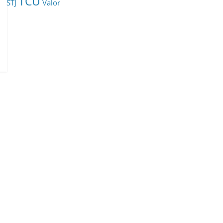
TCU
STJ
Valor