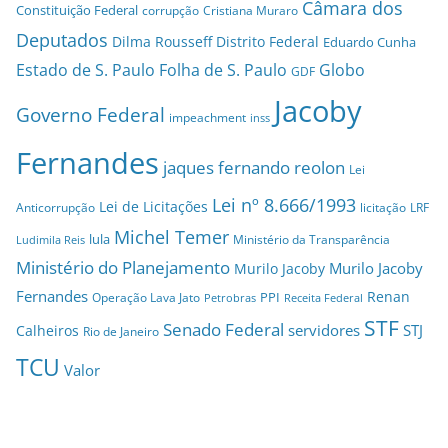
Câmara dos
Constituição Federal
corrupção
Cristiana Muraro
Deputados
Dilma Rousseff
Distrito Federal
Eduardo Cunha
Estado de S. Paulo
Folha de S. Paulo
Globo
GDF
Jacoby
Governo Federal
impeachment
inss
Fernandes
jaques fernando reolon
Lei
Lei nº 8.666/1993
Lei de Licitações
Anticorrupção
licitação
LRF
Michel Temer
lula
Ministério da Transparência
Ludimila Reis
Ministério do Planejamento
Murilo Jacoby
Murilo Jacoby
Fernandes
Renan
PPI
Operação Lava Jato
Petrobras
Receita Federal
STF
Senado Federal
servidores
STJ
Calheiros
Rio de Janeiro
TCU
Valor