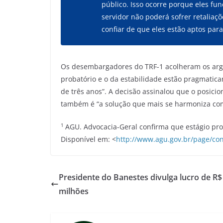
público. Isso ocorre porque eles f
servidor não poderá sofrer retaliaç
confiar de que eles estão aptos pa
Os desembargadores do TRF-1 acolheram os argu
probatório e o da estabilidade estão pragmatic
de três anos”. A decisão assinalou que o posic
também é “a solução que mais se harmoniza com o
1
AGU. Advocacia-Geral confirma que estágio pro
Disponível em: <
http://www.agu.gov.br/page/con
Presidente do Banestes divulga lucro de R$
milhões