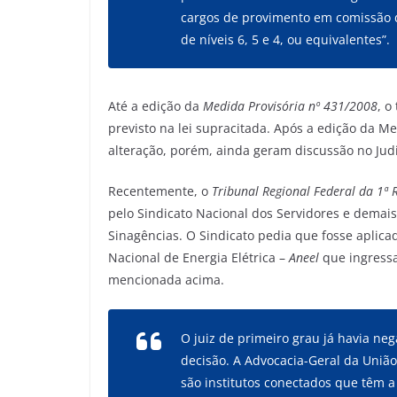
cargos de provimento em comissão 
de níveis 6, 5 e 4, ou equivalentes”.
Até a edição da
Medida Provisória nº 431/2008
, o
previsto na lei supracitada. Após a edição da M
alteração, porém, ainda geram discussão no Judi
Recentemente, o
Tribunal Regional Federal da 1ª 
pelo Sindicato Nacional dos Servidores e demai
Sinagências. O Sindicato pedia que fosse aplica
Nacional de Energia Elétrica –
Aneel
que ingressa
mencionada acima.
O juiz de primeiro grau já havia ne
decisão. A Advocacia-Geral da Uniã
são institutos conectados que têm a