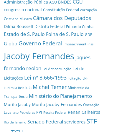
CGU
Administração Pública
BNDES
AGU
congresso nacional
Constituição Federal
corrupção
Câmara dos Deputados
Cristiana Muraro
Dilma Rousseff
Distrito Federal
Eduardo Cunha
Estado de S. Paulo
Folha de S. Paulo
GDF
Governo Federal
Globo
impeachment
inss
Jacoby Fernandes
jaques
fernando reolon
Lei de
Lei Anticorrupção
Lei nº 8.666/1993
Licitações
licitação
LRF
Michel Temer
lula
Ministério da
Ludimila Reis
Ministério do Planejamento
Transparência
Murilo Jacoby Fernandes
Murilo Jacoby
Operação
Renan Calheiros
PPI
Lava Jato
Petrobras
Receita Federal
STF
Senado Federal
servidores
Rio de Janeiro