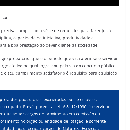
lico
l precisa cumprir uma série de requisitos para fazer jus à
plina, capacidade de iniciativa, produtividade e
ara a boa prestação do dever diante da sociedade.
tágio probatório, que é o período que visa aferir se o servidor
go efetivo no qual ingressou pela via do concurso público.
 e o seu cumprimento satisfatório é requisito para aquisição
provados poderão ser exonerados ou, se estáveis,
te ocupado. Prevê, porém, a
Lei nº 8112/1990
: “o servidor
cer quaisquer cargos de provimento em comissão ou
ssoramento no órgão ou entidade de lotação, e somente
entidade para ocupar cargos de Natureza Especial,