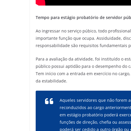
Tempo para estágio probatório de servidor púb
Ao ingressar no serviço púbico, todo profissiona
importante função que ocupa. Assiduidade, disci
responsabilidade são requisitos fundamentais p
Para a avaliação da atividade, foi instituído o es
público possui aptidão para o desempenho do car
Tem início com a entrada em exercício no cargo,
da estabilidade.
Aqueles servidores que não forem a
reconduzidos ao cargo anteriormen
em estágio probatório poderá exer
funções de direção, chefia ou asse
poderá ser cedido a outro órgão ou 