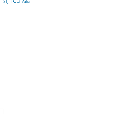
TCU
STJ
Valor