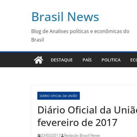
Pular
Brasil News
para
o
conteúdo
Blog de Analises politicas e econômicas do
Brasil
DESTAQUE
PAÍS
POLITICA
EC
DIÁRIO OFICIAL DA UNIÃO
Diário Oficial da Uniã
fevereiro de 2017
23/02/2017
Redação Brasil News