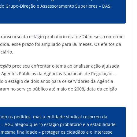
do Grupo-Direção e Assessoramento Superiores – DAS,
 transcurso do estágio probatório era de 24 meses, conforme
edida, esse prazo foi ampliado para 36 meses. Os efeitos da
ciário.
Região
precisou enfrentar o tema ao analisar ação ajuizada
s Agentes Públicos da Agências Nacionais de Regulação –
do o estágio de dois anos para os servidores da Agência
ram no serviço público até maio de 2008, data da edição
gado os pedidos, mas a entidade sindical recorreu da
o –
AGU
alegou que “o estágio probatório e a estabilidade
 mesma finalidade – proteger os cidadãos e o interesse