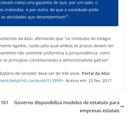
uncionam como uma garantia de que, por um lado, o
ões indevidas, e por outro, de que a sociedade pode
1
ra as atividades que desempenham”
.
mentos da AGU, afirmando que “os institutos do estágio
amente ligados, razão pela qual ambos os prazos devem ser
ionamento não somente uniformiza a jurisprudência, como
s princípios constitucionais e administrativos pátrios”.
batório de servidor deve ser de três anos.
Portal da AGU
.
tent/detail/id_conteudo/513999
>. Acesso em: 23 fev. 2017.
 161
Governo disponibiliza modelos de estatuto para
empresas estatais