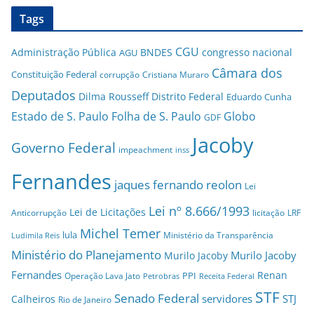
Tags
CGU
Administração Pública
BNDES
congresso nacional
AGU
Câmara dos
Constituição Federal
corrupção
Cristiana Muraro
Deputados
Dilma Rousseff
Distrito Federal
Eduardo Cunha
Estado de S. Paulo
Folha de S. Paulo
Globo
GDF
Jacoby
Governo Federal
impeachment
inss
Fernandes
jaques fernando reolon
Lei
Lei nº 8.666/1993
Lei de Licitações
Anticorrupção
licitação
LRF
Michel Temer
lula
Ministério da Transparência
Ludimila Reis
Ministério do Planejamento
Murilo Jacoby
Murilo Jacoby
Fernandes
Renan
PPI
Operação Lava Jato
Petrobras
Receita Federal
STF
Senado Federal
servidores
STJ
Calheiros
Rio de Janeiro