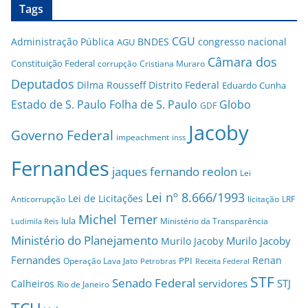
Tags
CGU
Administração Pública
BNDES
congresso nacional
AGU
Câmara dos
Constituição Federal
corrupção
Cristiana Muraro
Deputados
Dilma Rousseff
Distrito Federal
Eduardo Cunha
Estado de S. Paulo
Folha de S. Paulo
Globo
GDF
Jacoby
Governo Federal
impeachment
inss
Fernandes
jaques fernando reolon
Lei
Lei nº 8.666/1993
Lei de Licitações
Anticorrupção
licitação
LRF
Michel Temer
lula
Ministério da Transparência
Ludimila Reis
Ministério do Planejamento
Murilo Jacoby
Murilo Jacoby
Fernandes
Renan
PPI
Operação Lava Jato
Petrobras
Receita Federal
STF
Senado Federal
servidores
STJ
Calheiros
Rio de Janeiro