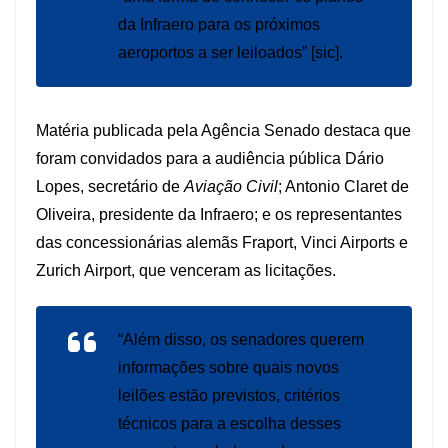
da Infraero para os próximos
aeroportos a ser leiloados” [sic].
Matéria publicada pela Agência Senado destaca que
foram convidados para a audiência pública Dário
Lopes, secretário de
Aviação Civil
; Antonio Claret de
Oliveira, presidente da Infraero; e os representantes
das concessionárias alemãs Fraport, Vinci Airports e
Zurich Airport, que venceram as licitações.
“Além disso, os senadores querem
informações sobre quais novos
leilões estão previstos, critérios
técnicos para a escolha desses