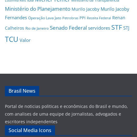
lula
Ministério da Transparência
Ludimila Reis
Ministério do Planejamento
Murilo Jacoby
Murilo Jacoby
Fernandes
Renan
PPI
Operação Lava Jato
Petrobras
Receita Federal
STF
Senado Federal
servidores
STJ
Calheiros
Rio de Janeiro
TCU
Valor
Brasil News
Portal de noticias politicas e econômicas do Brasil e mundo,
com analises de uma equipe de jornalistas, advogados e
escritores independentes
Social Media Icons