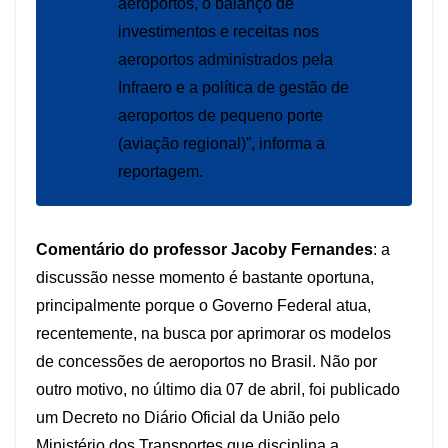
aeroportos, o balanço de
investimentos e receitas nos
aeroportos administrados pela
Infraero e a política de gestão de
aeroportos de pequeno porte
(aviação regional)”, informa a
reportagem.
Comentário do professor Jacoby Fernandes
: a
discussão nesse momento é bastante oportuna,
principalmente porque o Governo Federal atua,
recentemente, na busca por aprimorar os modelos
de concessões de aeroportos no Brasil. Não por
outro motivo, no último dia 07 de abril, foi publicado
um Decreto no Diário Oficial da União pelo
Ministério dos Transportes que disciplina a