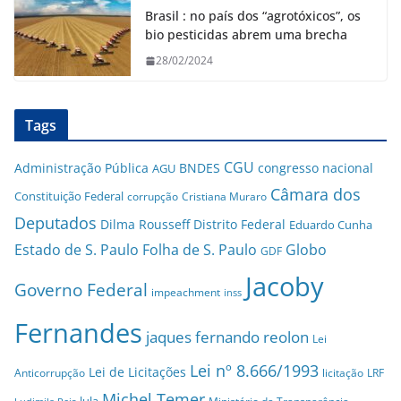
Brasil : no país dos “agrotóxicos”, os
bio pesticidas abrem uma brecha
28/02/2024
Tags
CGU
Administração Pública
BNDES
congresso nacional
AGU
Câmara dos
Constituição Federal
corrupção
Cristiana Muraro
Deputados
Dilma Rousseff
Distrito Federal
Eduardo Cunha
Estado de S. Paulo
Folha de S. Paulo
Globo
GDF
Jacoby
Governo Federal
impeachment
inss
Fernandes
jaques fernando reolon
Lei
Lei nº 8.666/1993
Lei de Licitações
Anticorrupção
licitação
LRF
Michel Temer