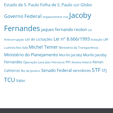
Estado de S. Paulo
Folha de S. Paulo
Globo
GDF
Jacoby
Governo Federal
impeachment
inss
Fernandes
jaques fernando reolon
Lei
Lei nº 8.666/1993
Lei de Licitações
Anticorrupção
licitação
LRF
Michel Temer
lula
Ministério da Transparência
Ludimila Reis
Ministério do Planejamento
Murilo Jacoby
Murilo Jacoby
Fernandes
Renan
PPI
Operação Lava Jato
Petrobras
Receita Federal
STF
Senado Federal
servidores
STJ
Calheiros
Rio de Janeiro
TCU
Valor