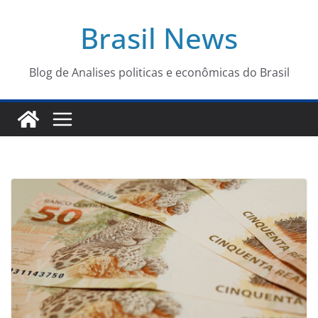
Pular
Brasil News
para
o
conteúdo
Blog de Analises politicas e econômicas do Brasil