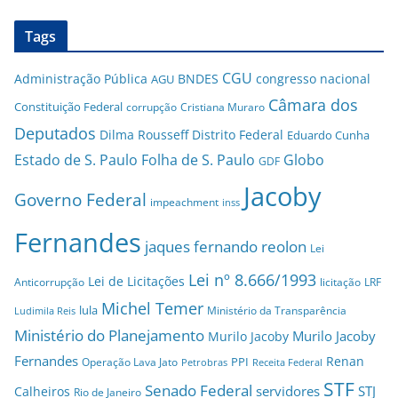
Tags
CGU
Administração Pública
BNDES
congresso nacional
AGU
Câmara dos
Constituição Federal
corrupção
Cristiana Muraro
Deputados
Dilma Rousseff
Distrito Federal
Eduardo Cunha
Estado de S. Paulo
Folha de S. Paulo
Globo
GDF
Jacoby
Governo Federal
impeachment
inss
Fernandes
jaques fernando reolon
Lei
Lei nº 8.666/1993
Lei de Licitações
Anticorrupção
licitação
LRF
Michel Temer
lula
Ministério da Transparência
Ludimila Reis
Ministério do Planejamento
Murilo Jacoby
Murilo Jacoby
Fernandes
Renan
PPI
Operação Lava Jato
Petrobras
Receita Federal
STF
Senado Federal
servidores
STJ
Calheiros
Rio de Janeiro