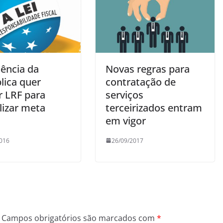
dência da
Novas regras para
lica quer
contratação de
r LRF para
serviços
ilizar meta
terceirizados entram
em vigor
016
26/09/2017
Campos obrigatórios são marcados com
*