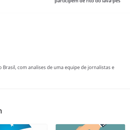
participem de rito do lava-pés
o Brasil, com analises de uma equipe de jornalistas e
m