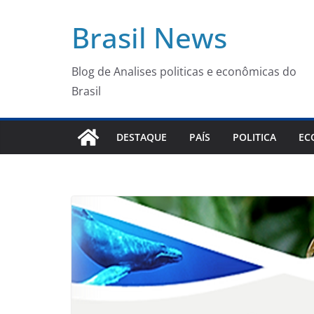
Pular
Brasil News
para
o
conteúdo
Blog de Analises politicas e econômicas do
Brasil
DESTAQUE
PAÍS
POLITICA
EC