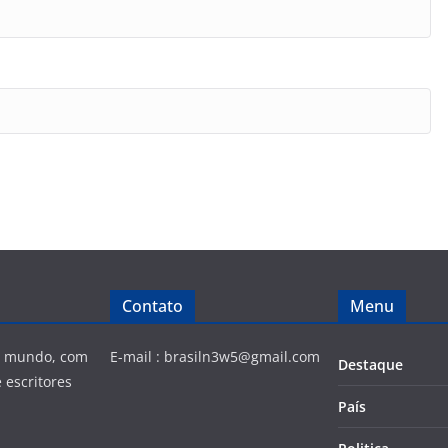
Contato
Menu
 e mundo, com
E-mail :
brasiln3w5@gmail.com
Destaque
 escritores
País