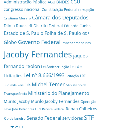
CGU
Administração Pública
BNDES
AGU
congresso nacional
Constituição Federal
corrupção
Câmara dos Deputados
Cristiana Muraro
Dilma Rousseff
Distrito Federal
Eduardo Cunha
Estado de S. Paulo
Folha de S. Paulo
GDF
Governo Federal
Globo
impeachment
inss
Jacoby Fernandes
jaques
fernando reolon
Lei de
Lei Anticorrupção
Lei nº 8.666/1993
Licitações
licitação
LRF
Michel Temer
lula
Ministério da
Ludimila Reis
Ministério do Planejamento
Transparência
Murilo Jacoby Fernandes
Murilo Jacoby
Operação
Renan Calheiros
PPI
Lava Jato
Petrobras
Receita Federal
STF
Senado Federal
servidores
Rio de Janeiro