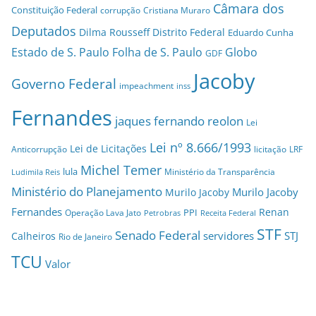
Câmara dos
Constituição Federal
corrupção
Cristiana Muraro
Deputados
Dilma Rousseff
Distrito Federal
Eduardo Cunha
Estado de S. Paulo
Folha de S. Paulo
Globo
GDF
Jacoby
Governo Federal
impeachment
inss
Fernandes
jaques fernando reolon
Lei
Lei nº 8.666/1993
Lei de Licitações
Anticorrupção
licitação
LRF
Michel Temer
lula
Ministério da Transparência
Ludimila Reis
Ministério do Planejamento
Murilo Jacoby
Murilo Jacoby
Fernandes
Renan
PPI
Operação Lava Jato
Petrobras
Receita Federal
STF
Senado Federal
servidores
STJ
Calheiros
Rio de Janeiro
TCU
Valor