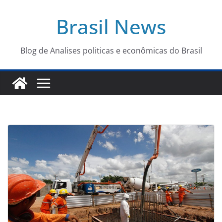
Pular
Brasil News
para
o
conteúdo
Blog de Analises politicas e econômicas do Brasil