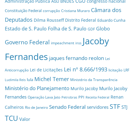
CGU
Administração Pública
BNDES
congresso nacional
AGU
Câmara dos
Constituição Federal
corrupção
Cristiana Muraro
Deputados
Dilma Rousseff
Distrito Federal
Eduardo Cunha
Estado de S. Paulo
Folha de S. Paulo
Globo
GDF
Jacoby
Governo Federal
impeachment
inss
Fernandes
jaques fernando reolon
Lei
Lei nº 8.666/1993
Lei de Licitações
Anticorrupção
licitação
LRF
Michel Temer
lula
Ministério da Transparência
Ludimila Reis
Ministério do Planejamento
Murilo Jacoby
Murilo Jacoby
Fernandes
Renan
PPI
Operação Lava Jato
Petrobras
Receita Federal
STF
Senado Federal
servidores
STJ
Calheiros
Rio de Janeiro
TCU
Valor