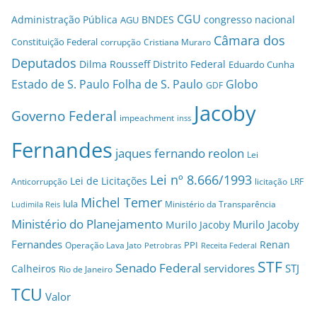
CGU
Administração Pública
BNDES
congresso nacional
AGU
Câmara dos
Constituição Federal
corrupção
Cristiana Muraro
Deputados
Dilma Rousseff
Distrito Federal
Eduardo Cunha
Estado de S. Paulo
Folha de S. Paulo
Globo
GDF
Jacoby
Governo Federal
impeachment
inss
Fernandes
jaques fernando reolon
Lei
Lei nº 8.666/1993
Lei de Licitações
Anticorrupção
licitação
LRF
Michel Temer
lula
Ministério da Transparência
Ludimila Reis
Ministério do Planejamento
Murilo Jacoby
Murilo Jacoby
Fernandes
Renan
PPI
Operação Lava Jato
Petrobras
Receita Federal
STF
Senado Federal
servidores
STJ
Calheiros
Rio de Janeiro
TCU
Valor