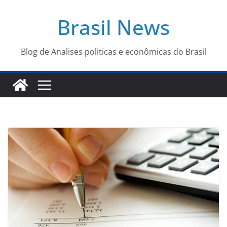
Pular
Brasil News
para
o
conteúdo
Blog de Analises politicas e econômicas do Brasil