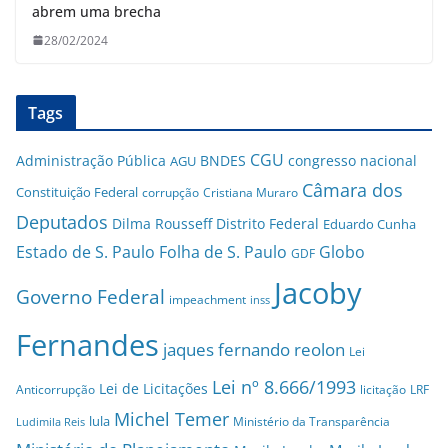
abrem uma brecha
28/02/2024
Tags
CGU
Administração Pública
BNDES
congresso nacional
AGU
Câmara dos
Constituição Federal
corrupção
Cristiana Muraro
Deputados
Dilma Rousseff
Distrito Federal
Eduardo Cunha
Estado de S. Paulo
Folha de S. Paulo
Globo
GDF
Jacoby
Governo Federal
impeachment
inss
Fernandes
jaques fernando reolon
Lei
Lei nº 8.666/1993
Lei de Licitações
Anticorrupção
licitação
LRF
Michel Temer
lula
Ministério da Transparência
Ludimila Reis