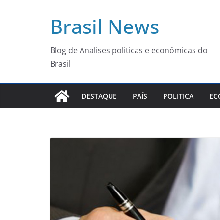
Pular
Brasil News
para
o
conteúdo
Blog de Analises politicas e econômicas do
Brasil
DESTAQUE
PAÍS
POLITICA
EC