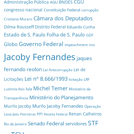
CGU
Administração Pública
BNDES
AGU
congresso nacional
Constituição Federal
corrupção
Câmara dos Deputados
Cristiana Muraro
Dilma Rousseff
Distrito Federal
Eduardo Cunha
Estado de S. Paulo
Folha de S. Paulo
GDF
Governo Federal
Globo
impeachment
inss
Jacoby Fernandes
jaques
fernando reolon
Lei de
Lei Anticorrupção
Lei nº 8.666/1993
Licitações
licitação
LRF
Michel Temer
lula
Ministério da
Ludimila Reis
Ministério do Planejamento
Transparência
Murilo Jacoby Fernandes
Murilo Jacoby
Operação
Renan Calheiros
PPI
Lava Jato
Petrobras
Receita Federal
STF
Senado Federal
servidores
Rio de Janeiro