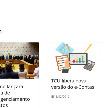
m
TCU libera nova
no lançará
versão do e-Contas
a de
18/02/2016
ngenciamento
stos