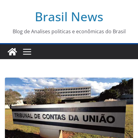
Pular
Brasil News
para
o
conteúdo
Blog de Analises politicas e econômicas do Brasil