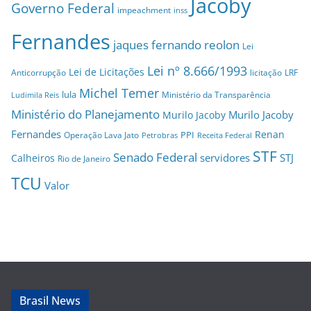
Jacoby
Governo Federal
impeachment
inss
Fernandes
jaques fernando reolon
Lei
Lei nº 8.666/1993
Lei de Licitações
Anticorrupção
licitação
LRF
Michel Temer
lula
Ministério da Transparência
Ludimila Reis
Ministério do Planejamento
Murilo Jacoby
Murilo Jacoby
Fernandes
Renan
PPI
Operação Lava Jato
Petrobras
Receita Federal
STF
Senado Federal
servidores
STJ
Calheiros
Rio de Janeiro
TCU
Valor
Brasil News