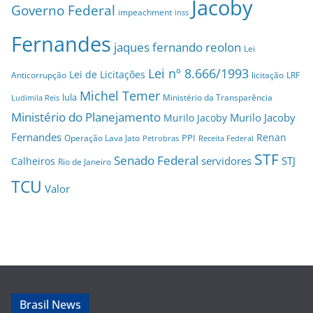
Jacoby
Governo Federal
impeachment
inss
Fernandes
jaques fernando reolon
Lei
Lei nº 8.666/1993
Lei de Licitações
Anticorrupção
licitação
LRF
Michel Temer
lula
Ministério da Transparência
Ludimila Reis
Ministério do Planejamento
Murilo Jacoby
Murilo Jacoby
Fernandes
Renan
PPI
Operação Lava Jato
Petrobras
Receita Federal
STF
Senado Federal
servidores
STJ
Calheiros
Rio de Janeiro
TCU
Valor
Brasil News