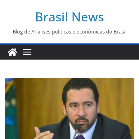
Pular
Brasil News
para
o
conteúdo
Blog de Analises politicas e econômicas do Brasil