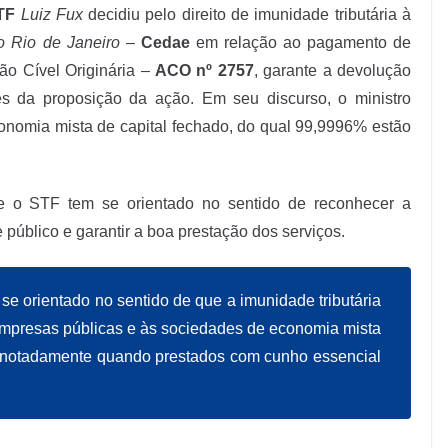
TF
Luiz Fux
decidiu pelo direito de imunidade tributária à
 Rio de Janeiro
–
Cedae
em relação ao pagamento de
ção Cível Originária –
ACO nº 2757
, garante a devolução
s da proposição da ação. Em seu discurso, o ministro
omia mista de capital fechado, do qual 99,9996% estão
ue o STF tem se orientado no sentido de reconhecer a
público e garantir a boa prestação dos serviços.
se orientado no sentido de que a imunidade tributária
empresas públicas e às sociedades de economia mista
, notadamente quando prestados com cunho essencial