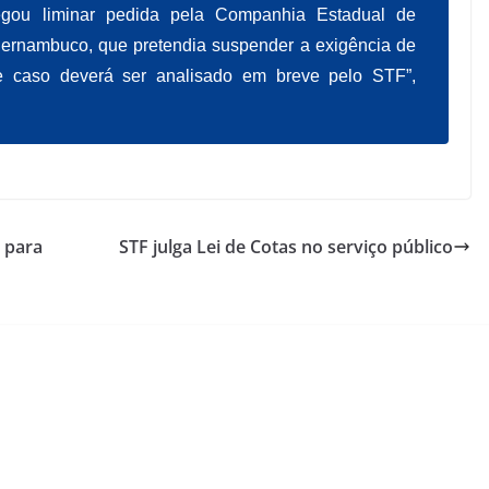
egou liminar pedida pela Companhia Estadual de
ernambuco, que pretendia suspender a exigência de
e caso deverá ser analisado em breve pelo STF”,
 para
STF julga Lei de Cotas no serviço público