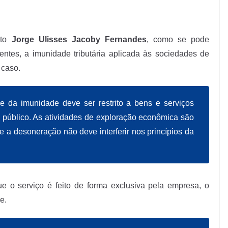
ito
Jorge Ulisses Jacoby Fernandes
, como se pode
centes, a imunidade tributária aplicada às sociedades de
 caso.
e da imunidade deve ser restrito a bens e serviços
o público. As atividades de exploração econômica são
e a desoneração não deve interferir nos princípios da
e o serviço é feito de forma exclusiva pela empresa, o
e.