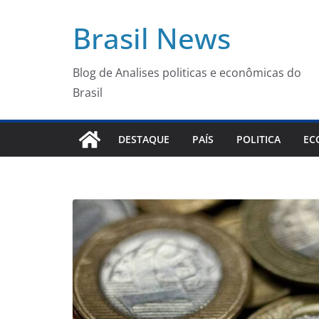
Pular
Brasil News
para
o
conteúdo
Blog de Analises politicas e econômicas do
Brasil
DESTAQUE
PAÍS
POLITICA
EC