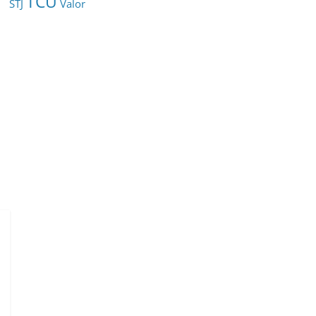
TCU
STJ
Valor