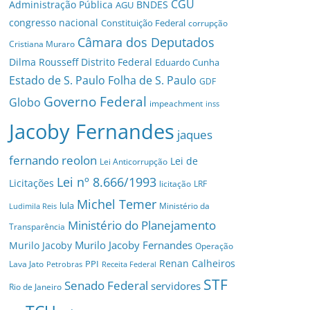
CGU
Administração Pública
BNDES
AGU
congresso nacional
Constituição Federal
corrupção
Câmara dos Deputados
Cristiana Muraro
Dilma Rousseff
Distrito Federal
Eduardo Cunha
Estado de S. Paulo
Folha de S. Paulo
GDF
Governo Federal
Globo
impeachment
inss
Jacoby Fernandes
jaques
fernando reolon
Lei de
Lei Anticorrupção
Lei nº 8.666/1993
Licitações
licitação
LRF
Michel Temer
lula
Ministério da
Ludimila Reis
Ministério do Planejamento
Transparência
Murilo Jacoby Fernandes
Murilo Jacoby
Operação
Renan Calheiros
PPI
Lava Jato
Petrobras
Receita Federal
STF
Senado Federal
servidores
Rio de Janeiro