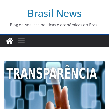
Pular
Brasil News
para
o
conteúdo
Blog de Analises politicas e econômicas do Brasil