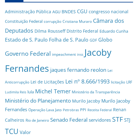
CGU
Administração Pública
BNDES
congresso nacional
AGU
Câmara dos
Constituição Federal
corrupção
Cristiana Muraro
Deputados
Dilma Rousseff
Distrito Federal
Eduardo Cunha
Estado de S. Paulo
Folha de S. Paulo
Globo
GDF
Jacoby
Governo Federal
impeachment
inss
Fernandes
jaques fernando reolon
Lei
Lei nº 8.666/1993
Lei de Licitações
Anticorrupção
licitação
LRF
Michel Temer
lula
Ministério da Transparência
Ludimila Reis
Ministério do Planejamento
Murilo Jacoby
Murilo Jacoby
Fernandes
Renan
PPI
Operação Lava Jato
Petrobras
Receita Federal
STF
Senado Federal
servidores
STJ
Calheiros
Rio de Janeiro
TCU
Valor