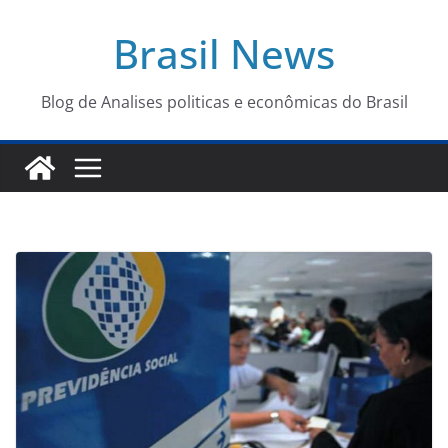
Pular
Brasil News
para
o
conteúdo
Blog de Analises politicas e econômicas do Brasil