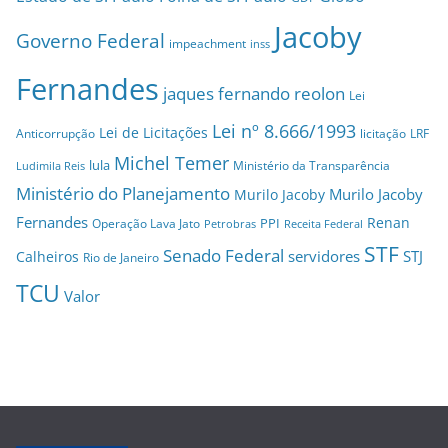
Jacoby
Governo Federal
impeachment
inss
Fernandes
jaques fernando reolon
Lei
Lei nº 8.666/1993
Lei de Licitações
Anticorrupção
licitação
LRF
Michel Temer
lula
Ministério da Transparência
Ludimila Reis
Ministério do Planejamento
Murilo Jacoby
Murilo Jacoby
Fernandes
Renan
PPI
Operação Lava Jato
Petrobras
Receita Federal
STF
Senado Federal
servidores
STJ
Calheiros
Rio de Janeiro
TCU
Valor