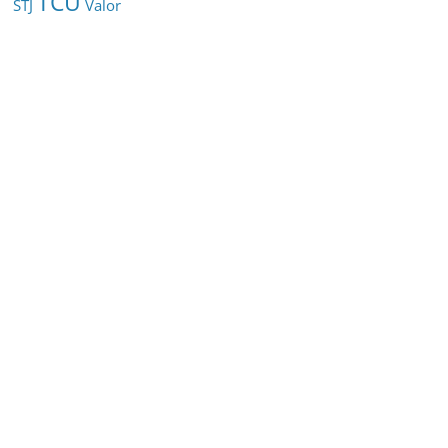
TCU
STJ
Valor