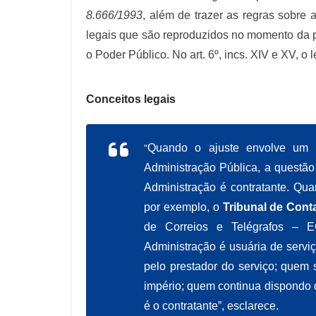
8.666/1993
, além de trazer as regras sobre
legais que são reproduzidos no momento da p
o Poder Público. No art. 6º, incs. XIV e XV, o 
Conceitos legais
“
Quando o ajuste envolve um p
Administração Pública, a questão 
Administração é contratante. Qua
por exemplo, o
Tribunal de Cont
de Correios e Telégrafos – 
Administração é usuária de servi
pelo prestador do serviço; quem
império; quem continua dispondo da
é o contratante”, esclarece.