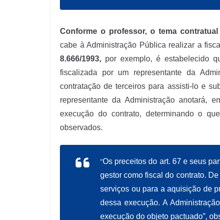
Conforme o professor, o tema contratual
cabe à Administração Pública realizar a fis
8.666/1993,
por exemplo, é estabelecido q
fiscalizada por um representante da Admi
contratação de terceiros para assisti-lo e su
representante da Administração anotará, em
execução do contrato, determinando o que 
observados.
“
Os preceitos do art. 67 e seus pa
gestor como fiscal do contrato. D
serviços ou para a aquisição de 
dessa execução. A Administração 
execução do objeto pactuado”, ob