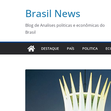
Pular
Brasil News
para
o
conteúdo
Blog de Analises politicas e econômicas do
Brasil
DESTAQUE
PAÍS
POLITICA
EC