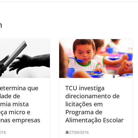
m
etermina que
TCU investiga
dade de
direcionamento de
mia mista
licitações em
eça micro e
Programa de
nas empresas
Alimentação Escolar
016
27/06/2016