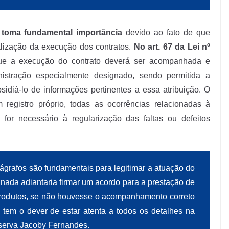
 toma fundamental importância
devido ao fato de que
calização da execução dos contratos.
No art. 67 da Lei nº
ue a execução do contrato deverá ser acompanhada e
nistração especialmente designado, sendo permitida a
bsidiá-lo de informações pertinentes a essa atribuição. O
 registro próprio, todas as ocorrências relacionadas à
for necessário à regularização das faltas ou defeitos
rágrafos são fundamentais para legitimar a atuação do
e nada adiantaria firmar um acordo para a prestação de
produtos, se não houvesse o acompanhamento correto
tem o dever de estar atenta a todos os detalhes na
serva Jacoby Fernandes.