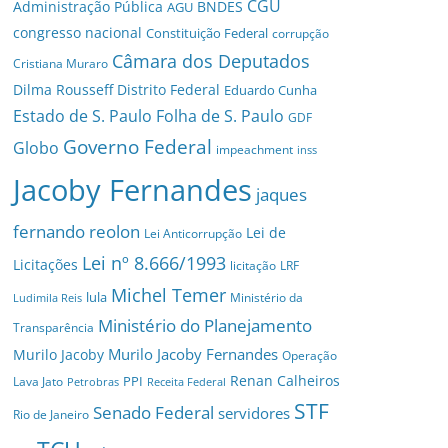
CGU
Administração Pública
BNDES
AGU
congresso nacional
Constituição Federal
corrupção
Câmara dos Deputados
Cristiana Muraro
Dilma Rousseff
Distrito Federal
Eduardo Cunha
Estado de S. Paulo
Folha de S. Paulo
GDF
Governo Federal
Globo
impeachment
inss
Jacoby Fernandes
jaques
fernando reolon
Lei de
Lei Anticorrupção
Lei nº 8.666/1993
Licitações
licitação
LRF
Michel Temer
lula
Ministério da
Ludimila Reis
Ministério do Planejamento
Transparência
Murilo Jacoby Fernandes
Murilo Jacoby
Operação
Renan Calheiros
PPI
Lava Jato
Petrobras
Receita Federal
STF
Senado Federal
servidores
Rio de Janeiro