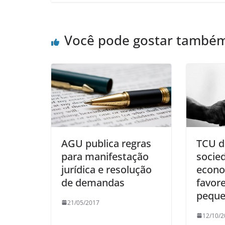
Você pode gostar també
AGU publica regras
TCU d
para manifestação
socie
jurídica e resolução
econo
de demandas
favor
peque
21/05/2017
12/10/2