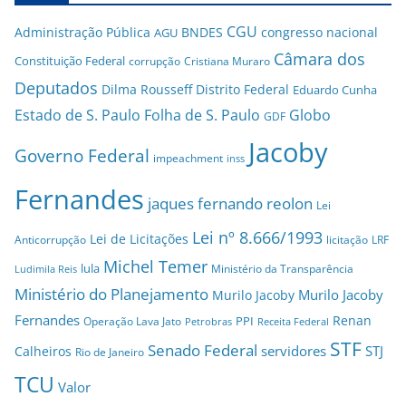
CGU
Administração Pública
BNDES
congresso nacional
AGU
Câmara dos
Constituição Federal
corrupção
Cristiana Muraro
Deputados
Dilma Rousseff
Distrito Federal
Eduardo Cunha
Estado de S. Paulo
Folha de S. Paulo
Globo
GDF
Jacoby
Governo Federal
impeachment
inss
Fernandes
jaques fernando reolon
Lei
Lei nº 8.666/1993
Lei de Licitações
Anticorrupção
licitação
LRF
Michel Temer
lula
Ministério da Transparência
Ludimila Reis
Ministério do Planejamento
Murilo Jacoby
Murilo Jacoby
Fernandes
Renan
PPI
Operação Lava Jato
Petrobras
Receita Federal
STF
Senado Federal
servidores
STJ
Calheiros
Rio de Janeiro
TCU
Valor