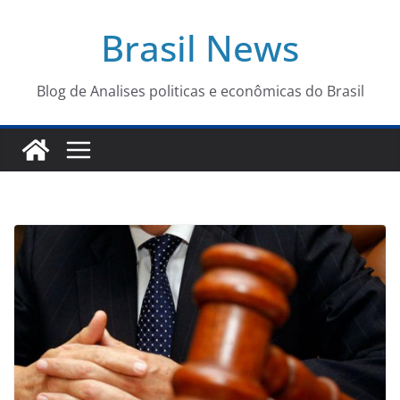
Pular
Brasil News
para
o
conteúdo
Blog de Analises politicas e econômicas do Brasil