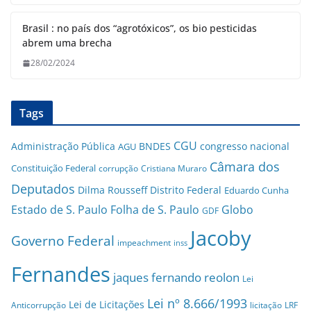
Brasil : no país dos “agrotóxicos”, os bio pesticidas
abrem uma brecha
28/02/2024
Tags
CGU
Administração Pública
BNDES
congresso nacional
AGU
Câmara dos
Constituição Federal
corrupção
Cristiana Muraro
Deputados
Dilma Rousseff
Distrito Federal
Eduardo Cunha
Estado de S. Paulo
Folha de S. Paulo
Globo
GDF
Jacoby
Governo Federal
impeachment
inss
Fernandes
jaques fernando reolon
Lei
Lei nº 8.666/1993
Lei de Licitações
Anticorrupção
licitação
LRF