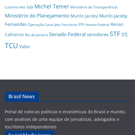
Michel Temer
lula
Ministério da Transparência
Ludimila Reis
Ministério do Planejamento
Murilo Jacoby
Murilo Jacoby
Fernandes
Renan
PPI
Operação Lava Jato
Petrobras
Receita Federal
STF
Senado Federal
servidores
STJ
Calheiros
Rio de Janeiro
TCU
Valor
Brasil News
Portal de noticias politicas e econômicas do Brasil e mundo,
com analises de uma equipe de jornalistas, advogados e
escritores independentes