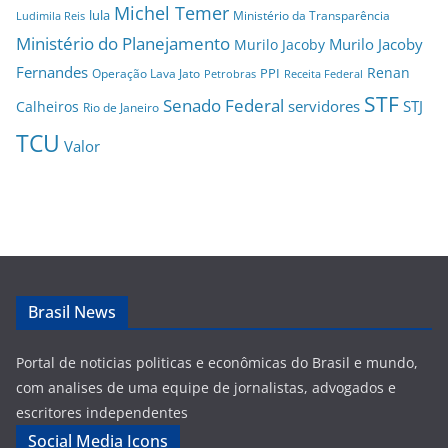
Michel Temer
lula
Ministério da Transparência
Ludimila Reis
Ministério do Planejamento
Murilo Jacoby
Murilo Jacoby
Fernandes
Renan
PPI
Operação Lava Jato
Petrobras
Receita Federal
STF
Senado Federal
servidores
STJ
Calheiros
Rio de Janeiro
TCU
Valor
Brasil News
Portal de noticias politicas e econômicas do Brasil e mundo,
com analises de uma equipe de jornalistas, advogados e
escritores independentes
Social Media Icons