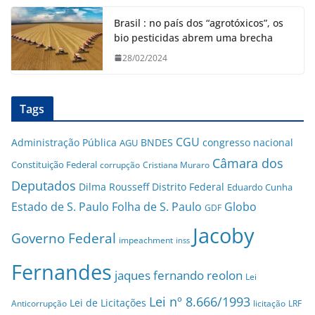
Brasil : no país dos “agrotóxicos”, os
bio pesticidas abrem uma brecha
28/02/2024
Tags
CGU
Administração Pública
BNDES
congresso nacional
AGU
Câmara dos
Constituição Federal
corrupção
Cristiana Muraro
Deputados
Dilma Rousseff
Distrito Federal
Eduardo Cunha
Estado de S. Paulo
Folha de S. Paulo
Globo
GDF
Jacoby
Governo Federal
impeachment
inss
Fernandes
jaques fernando reolon
Lei
Lei nº 8.666/1993
Lei de Licitações
Anticorrupção
licitação
LRF