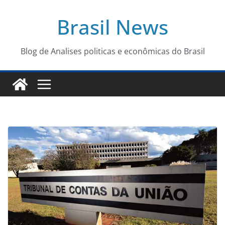
Pular
Brasil News
para
o
conteúdo
Blog de Analises politicas e econômicas do Brasil