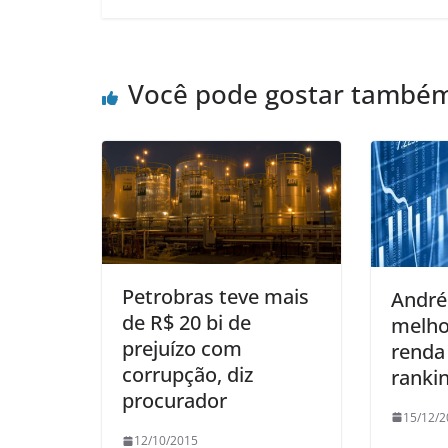
Você pode gostar també
Petrobras teve mais
André
de R$ 20 bi de
melho
prejuízo com
renda
corrupção, diz
ranki
procurador
15/12/2
12/10/2015