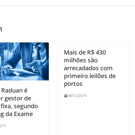
m
Mais de R$ 430
milhões são
arrecadados com
primeiro leilões de
portos
 Raduan é
09/12/2015
r gestor de
 fixa, segundo
ng da Exame
017