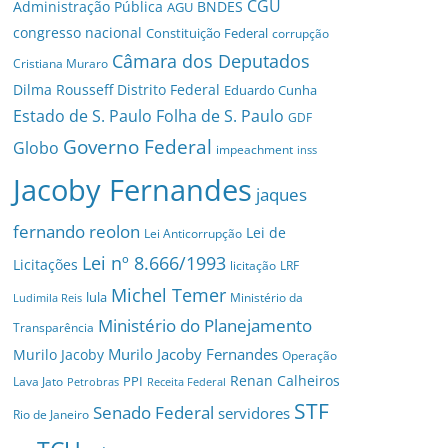
CGU
Administração Pública
BNDES
AGU
congresso nacional
Constituição Federal
corrupção
Câmara dos Deputados
Cristiana Muraro
Dilma Rousseff
Distrito Federal
Eduardo Cunha
Estado de S. Paulo
Folha de S. Paulo
GDF
Governo Federal
Globo
impeachment
inss
Jacoby Fernandes
jaques
fernando reolon
Lei de
Lei Anticorrupção
Lei nº 8.666/1993
Licitações
licitação
LRF
Michel Temer
lula
Ministério da
Ludimila Reis
Ministério do Planejamento
Transparência
Murilo Jacoby Fernandes
Murilo Jacoby
Operação
Renan Calheiros
PPI
Lava Jato
Petrobras
Receita Federal
STF
Senado Federal
servidores
Rio de Janeiro