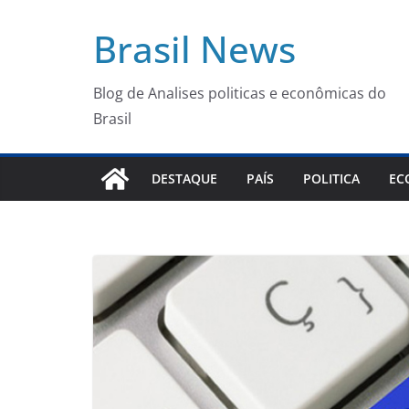
Pular
Brasil News
para
o
conteúdo
Blog de Analises politicas e econômicas do
Brasil
DESTAQUE
PAÍS
POLITICA
EC