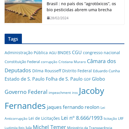
Brasil : no país dos “agrotóxicos”, os
bio pesticidas abrem uma brecha
28/02/2024
Tags
CGU
Administração Pública
BNDES
congresso nacional
AGU
Câmara dos
Constituição Federal
corrupção
Cristiana Muraro
Deputados
Dilma Rousseff
Distrito Federal
Eduardo Cunha
Estado de S. Paulo
Folha de S. Paulo
Globo
GDF
Jacoby
Governo Federal
impeachment
inss
Fernandes
jaques fernando reolon
Lei
Lei nº 8.666/1993
Lei de Licitações
Anticorrupção
licitação
LRF
Michel Temer
lula
Ministério da Transparência
Ludimila Reis