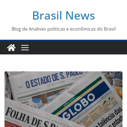
Pular
Brasil News
para
o
conteúdo
Blog de Analises politicas e econômicas do Brasil