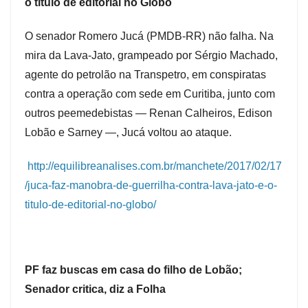
o título de editorial no Globo
O senador Romero Jucá (PMDB-RR) não falha. Na
mira da Lava-Jato, grampeado por Sérgio Machado,
agente do petrolão na Transpetro, em conspiratas
contra a operação com sede em Curitiba, junto com
outros peemedebistas — Renan Calheiros, Edison
Lobão e Sarney —, Jucá voltou ao ataque.
http://equilibreanalises.com.br/manchete/2017/02/17
/juca-faz-manobra-de-guerrilha-contra-lava-jato-e-o-
titulo-de-editorial-no-globo/
PF faz buscas em casa do filho de Lobão;
Senador critica, diz a Folha