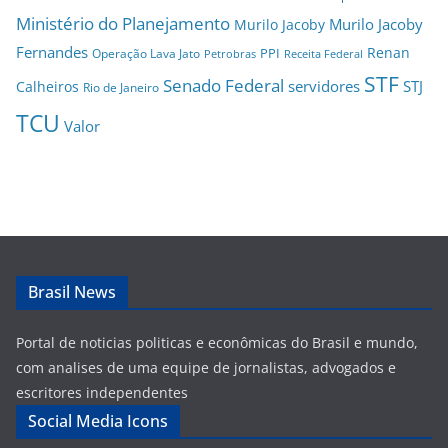
Ministério do Planejamento
Murilo Jacoby
Murilo Jacoby
Fernandes
Renan
PPI
Operação Lava Jato
Petrobras
Receita Federal
STF
Senado Federal
servidores
STJ
Calheiros
Rio de Janeiro
TCU
Valor
Brasil News
Portal de noticias politicas e econômicas do Brasil e mundo,
com analises de uma equipe de jornalistas, advogados e
escritores independentes
Social Media Icons