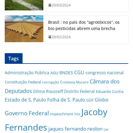
29/03/2024
Brasil : no país dos “agrotóxicos”, os
bio pesticidas abrem uma brecha
28/02/2024
Tags
CGU
Administração Pública
BNDES
congresso nacional
AGU
Câmara dos
Constituição Federal
corrupção
Cristiana Muraro
Deputados
Dilma Rousseff
Distrito Federal
Eduardo Cunha
Estado de S. Paulo
Folha de S. Paulo
Globo
GDF
Jacoby
Governo Federal
impeachment
inss
Fernandes
jaques fernando reolon
Lei