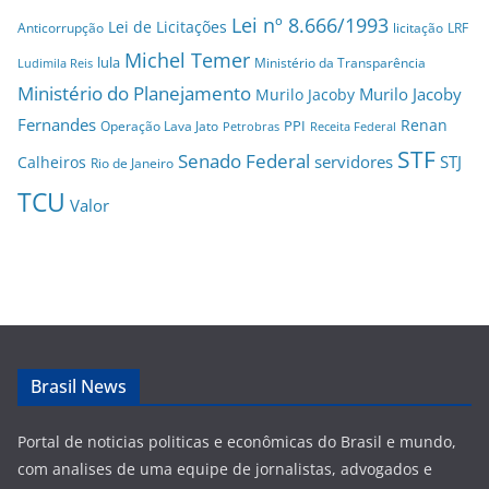
Lei nº 8.666/1993
Lei de Licitações
Anticorrupção
licitação
LRF
Michel Temer
lula
Ministério da Transparência
Ludimila Reis
Ministério do Planejamento
Murilo Jacoby
Murilo Jacoby
Fernandes
Renan
PPI
Operação Lava Jato
Petrobras
Receita Federal
STF
Senado Federal
servidores
STJ
Calheiros
Rio de Janeiro
TCU
Valor
Brasil News
Portal de noticias politicas e econômicas do Brasil e mundo,
com analises de uma equipe de jornalistas, advogados e