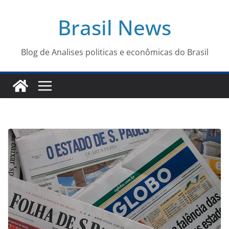
Pular
Brasil News
para
o
conteúdo
Blog de Analises politicas e econômicas do Brasil