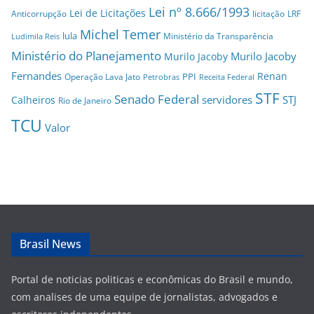
Lei nº 8.666/1993
Lei de Licitações
Anticorrupção
licitação
LRF
Michel Temer
lula
Ministério da Transparência
Ludimila Reis
Ministério do Planejamento
Murilo Jacoby
Murilo Jacoby
Fernandes
Renan
PPI
Operação Lava Jato
Petrobras
Receita Federal
STF
Senado Federal
servidores
STJ
Calheiros
Rio de Janeiro
TCU
Valor
Brasil News
Portal de noticias politicas e econômicas do Brasil e mundo,
com analises de uma equipe de jornalistas, advogados e