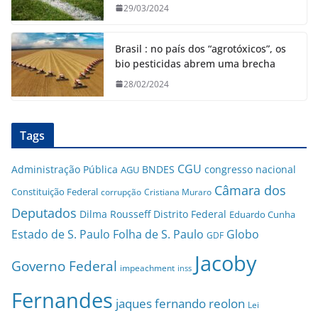
29/03/2024
Brasil : no país dos “agrotóxicos”, os
bio pesticidas abrem uma brecha
28/02/2024
Tags
CGU
Administração Pública
BNDES
congresso nacional
AGU
Câmara dos
Constituição Federal
corrupção
Cristiana Muraro
Deputados
Dilma Rousseff
Distrito Federal
Eduardo Cunha
Estado de S. Paulo
Folha de S. Paulo
Globo
GDF
Jacoby
Governo Federal
impeachment
inss
Fernandes
jaques fernando reolon
Lei