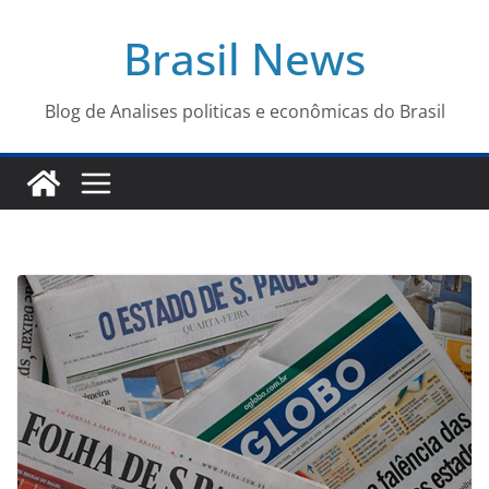
Pular
Brasil News
para
o
conteúdo
Blog de Analises politicas e econômicas do Brasil