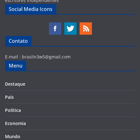
escritores independentes
Social Media Icons
Contato
E-mail :
brasiln3w5@gmail.com
Menu
Destaque
País
Politica
Economia
Mundo