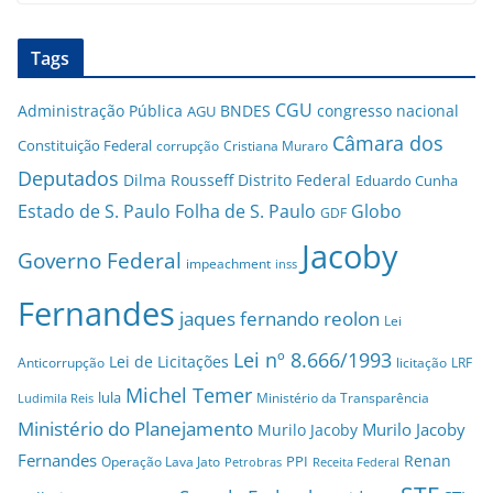
Tags
CGU
Administração Pública
BNDES
congresso nacional
AGU
Câmara dos
Constituição Federal
corrupção
Cristiana Muraro
Deputados
Dilma Rousseff
Distrito Federal
Eduardo Cunha
Estado de S. Paulo
Folha de S. Paulo
Globo
GDF
Jacoby
Governo Federal
impeachment
inss
Fernandes
jaques fernando reolon
Lei
Lei nº 8.666/1993
Lei de Licitações
Anticorrupção
licitação
LRF
Michel Temer
lula
Ministério da Transparência
Ludimila Reis
Ministério do Planejamento
Murilo Jacoby
Murilo Jacoby
Fernandes
Renan
PPI
Operação Lava Jato
Petrobras
Receita Federal