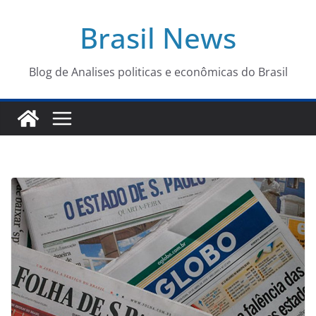
Pular
Brasil News
para
o
conteúdo
Blog de Analises politicas e econômicas do Brasil