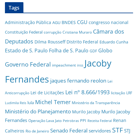
Tags
CGU
Administração Pública
BNDES
congresso nacional
AGU
Câmara dos
Constituição Federal
corrupção
Cristiana Muraro
Deputados
Dilma Rousseff
Distrito Federal
Eduardo Cunha
Estado de S. Paulo
Folha de S. Paulo
Globo
GDF
Jacoby
Governo Federal
impeachment
inss
Fernandes
jaques fernando reolon
Lei
Lei nº 8.666/1993
Lei de Licitações
Anticorrupção
licitação
LRF
Michel Temer
lula
Ministério da Transparência
Ludimila Reis
Ministério do Planejamento
Murilo Jacoby
Murilo Jacoby
Fernandes
Renan
PPI
Operação Lava Jato
Petrobras
Receita Federal
STF
Senado Federal
servidores
STJ
Calheiros
Rio de Janeiro