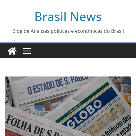
Pular
Brasil News
para
o
conteúdo
Blog de Analises politicas e econômicas do Brasil