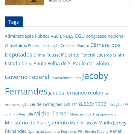
28/02/2024
Tags
CGU
Administração Pública
BNDES
congresso nacional
AGU
Câmara dos
Constituição Federal
corrupção
Cristiana Muraro
Deputados
Dilma Rousseff
Distrito Federal
Eduardo Cunha
Estado de S. Paulo
Folha de S. Paulo
Globo
GDF
Jacoby
Governo Federal
impeachment
inss
Fernandes
jaques fernando reolon
Lei
Lei nº 8.666/1993
Lei de Licitações
Anticorrupção
licitação
LRF
Michel Temer
lula
Ministério da Transparência
Ludimila Reis
Ministério do Planejamento
Murilo Jacoby
Murilo Jacoby
Fernandes
Renan
PPI
Operação Lava Jato
Petrobras
Receita Federal