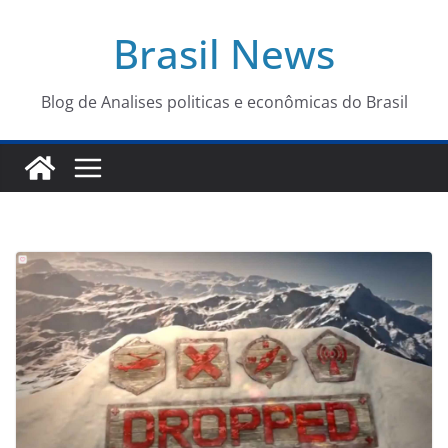
Pular
Brasil News
para
o
conteúdo
Blog de Analises politicas e econômicas do Brasil